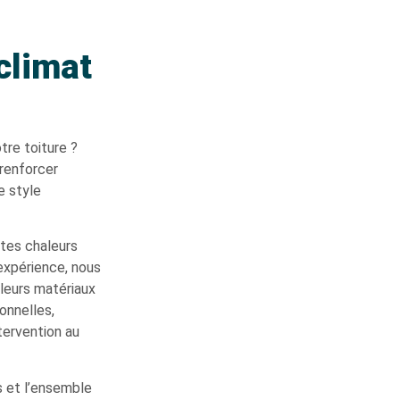
climat
tre toiture ?
 renforcer
e style
rtes chaleurs
expérience, nous
leurs matériaux
ionnelles,
tervention au
s et l’ensemble