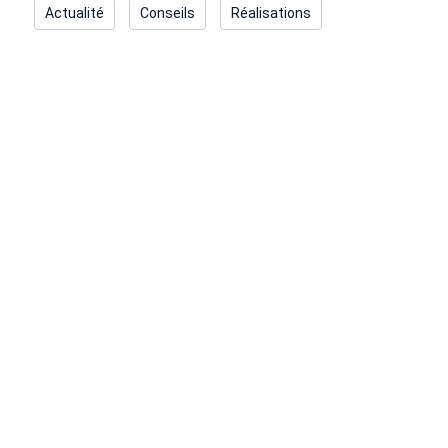
Actualité
Conseils
Réalisations
Hydrofugation de toiture :
protégez et embellissez votre
maison
24 juin 2025
/
Conseils
Hydrofugation de toiture : protégez et embelissez