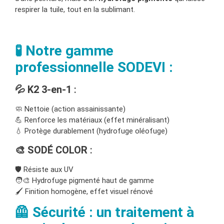
respirer la tuile, tout en la sublimant.
🧪 Notre gamme
professionnelle SODEVI :
💦 K2 3-en-1
:
🧼 Nettoie (action assainissante)
💪 Renforce les matériaux (effet minéralisant)
💧 Protège durablement (hydrofuge oléofuge)
🎨 SODÉ COLOR
:
🛡️ Résiste aux UV
🧑‍🎨 Hydrofuge pigmenté haut de gamme
🖌️ Finition homogène, effet visuel rénové
🦺 Sécurité : un traitement à