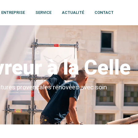
ENTREPRISE
SERVICE
ACTUALITÉ
CONTACT
reur à la Celle
itures provençales rénovées avec soin