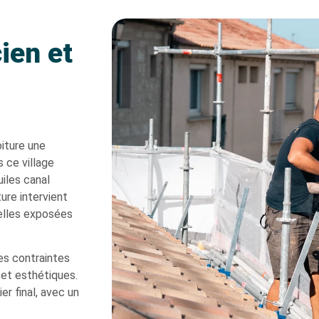
ien et
oiture une
 ce village
uiles canal
ure intervient
nelles exposées
es contraintes
 et esthétiques.
r final, avec un