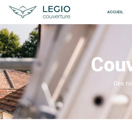
ACCUEIL
Couv
Des to