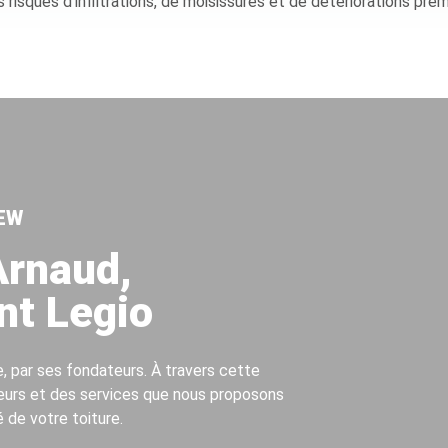
es risques d’infiltrations, de moisissures et de détériorations pré
EW​
Arnaud,
nt Legio
e
, par ses fondateurs. À travers cette
eurs
et des
services que nous proposons
é de votre toiture.